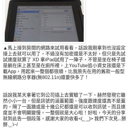
▲馬上接到房間的網路來試用看看，話說我剛拿到也沒設定
接上去就可以用了，不過沒有加密還是不太好，但只是先試
試速度就算了 XD 拿iPad試用了一陣子，不管是坐在椅子還
是躺在床上甚至是在廁所裡，上YouTube追小資女孩還是下
載App，用起來一整個都很順，比我原先在用的舊款一般型
無線網路分享器(無802.11n)還要快多了！
話說我某天拿著它到公司插上去實驗了一下，赫然發現它雖
然小小一台，但是訊號的涵蓋範圍、強度跟速度還真不是蓋
的，隔了一面牆或是十幾公尺都還是可以收到訊號，而且速
度並不會明顯變慢，一整個就是大心啦！好啦，今天的分享
就到此告一個段落，感謝大家的收看<(_ _)> 我們下次見...掰
掰._.\~/