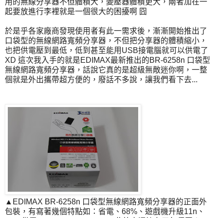
用的無線分享器不但體積大，變壓器體積更大，兩者加在一
起要放進行李裡就是一個很大的困擾啊 囧
於是乎各家廠商發現使用者有此一需求後，漸漸開始推出了
口袋型的無線網路寬頻分享器，不但把分享器的體積縮小，
也把供電壓到最低，低到甚至能用USB接電腦就可以供電了
XD 這次我入手的就是EDIMAX最新推出的BR-6258n 口袋型
無線網路寬頻分享器，話說它真的是超級無敵迷你啊，一整
個就是外出攜帶超方便的，廢話不多說，讓我們看下去...
▲EDIMAX BR-6258n 口袋型無線網路寬頻分享器的正面外
包裝，有寫著幾個特點如：省電、68%、遊戲機升級11n、