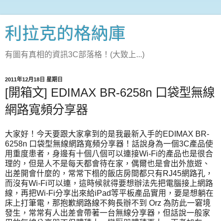
利拉克的格納庫
有圖有真相的資訊3C部落格！(大致上...)
2011年12月18日 星期日
[開箱文] EDIMAX BR-6258n 口袋型無線
網路寬頻分享器
大家好！今天要跟大家拿到的是我最新入手的EDIMAX BR-
6258n 口袋型無線網路寬頻分享器！話說身為一個3C產品使
用重度患者，身邊有十個八個可以連接Wi-Fi的產品也是很合
理的，但是人不是每天都會待在家，偶爾也是會出外旅遊、
出差開會什麼的，常常下榻的飯店房間都只有RJ45網路孔，
而沒有Wi-Fi可以連，這時候就得要想辦法先把電腦接上網路
線，再把Wi-Fi分享出來給iPad等平板產品實用，要是想躺在
床上打筆電，那抱歉網路線不夠長辦不到 Orz 為防此一窘境
發生，常常有人出差會帶著一台無線分享器，但話說一般家